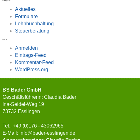
Kategorien
Aktuelles
Formulare
Lohnbuchhaltung
Steuerberatung
Meta
Anmelden
Eintrags-Feed
Kommentar-Feed
WordPress.org
BS Bader GmbH
Geschäftsführerin: Claudia Bader
Ina-Seidel-Weg 19
73732 Esslingen
Tel.: +49 (0)176 - 43062965
E-Mail: info@bader-esslingen.de