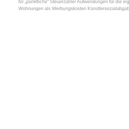
für „pünktliche“ Steuerzahler Aufwendungen für die e
Wohnungen als Werbungskosten Künstlersozialabgabe