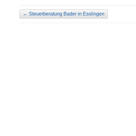
←
Steuerberatung Bader in Esslingen